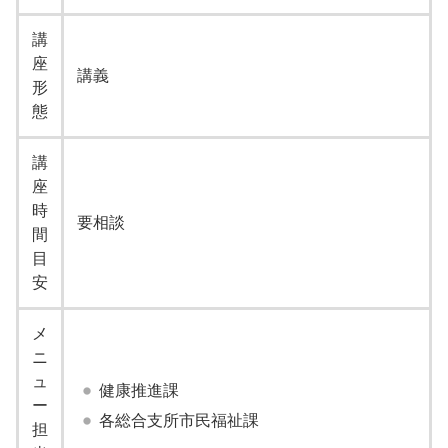
講
座
講義
形
態
講
座
時
要相談
間
目
安
メ
ニ
ュ
健康推進課
ー
各総合支所市民福祉課
担