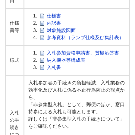
日
1.
仕様書
仕様
2.
内訳書
書等
3.
対象施設図面
4.
参考資料（ランプ仕様及び集計表）
1.
入札参加資格申請書、質疑応答書
様式
2.
納入機器等構成表
3.
入札書
入札参加者の手続きの負担軽減、入札業務の
効率化及び入札に係る不正行為防止の観点か
ら、
「非参集型入札」として、郵便のほか、窓口
持参による入札も可能とします。
入札
詳しくは「非参集型入札の手続きについて」
の手
をご確認ください。
続き
につ