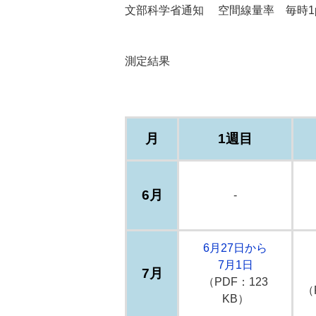
文部科学省通知 空間線量率 毎時1
測定結果
月
1週目
6月
-
6月27日から
7月1日
7月
（PDF：123
（
KB）