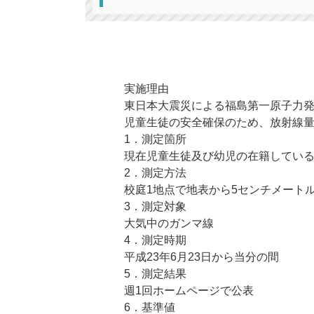
実施理由
東日本大震災による福島第一原子力
児童生徒の安全確保のため、放射線
1．測定箇所
現在児童生徒及び幼児の在籍してい
2．測定方法
校庭1地点で地表から5センチメート
3．測定対象
大気中のガンマ線
4．測定時期
平成23年6月23日から当分の間
5．測定結果
週1回ホームページで公表
6．基準値