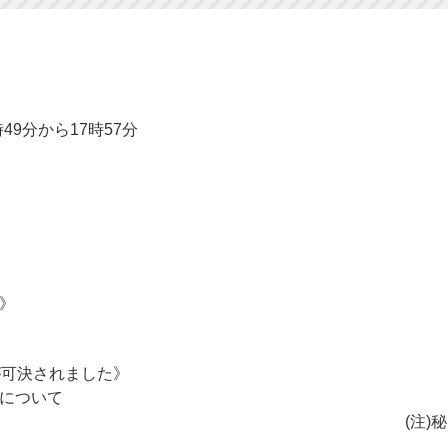
49分から17時57分
》
決されました》
について
)秘密