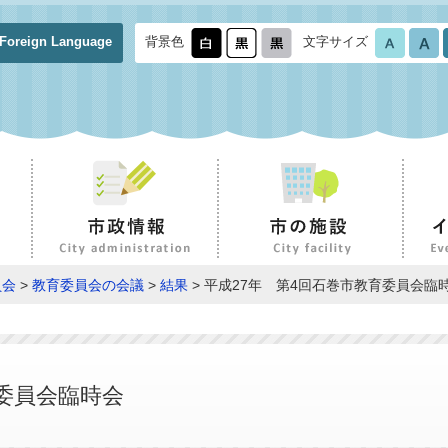
Foreign Language
背景色
文字サイズ
員会
>
教育委員会の会議
>
結果
> 平成27年 第4回石巻市教育委員会臨
育委員会臨時会