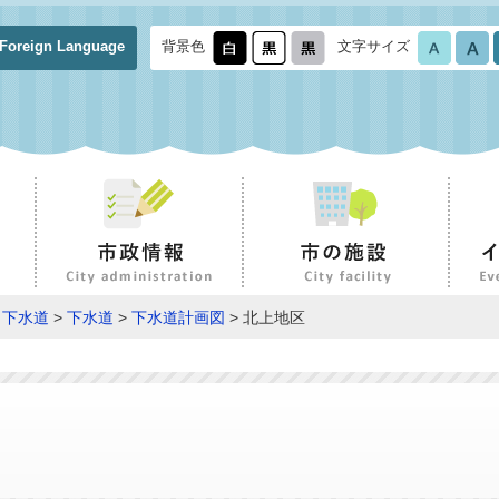
Foreign Language
背景色
文字サイズ
・下水道
>
下水道
>
下水道計画図
> 北上地区