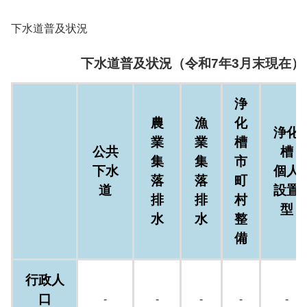
下水道普及状況
下水道普及状況（令和7年3月末現在）
浄
農
漁
化
浄化
業
業
槽
公共
槽
集
集
市
下水
個人
落
落
町
道
設置
排
排
村
型
水
水
整
備
行政人
口
-
-
-
-
-