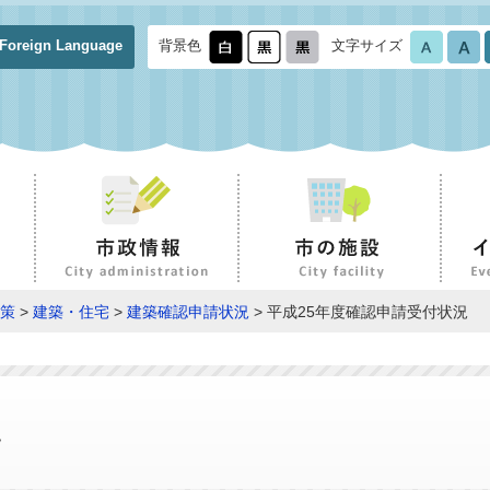
Foreign Language
背景色
文字サイズ
策
>
建築・住宅
>
建築確認申請状況
> 平成25年度確認申請受付状況
況