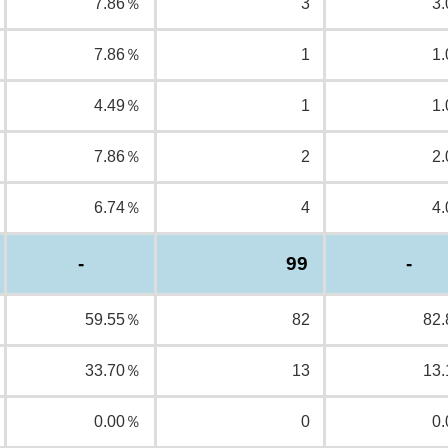
7.86％
3
3
7.86％
1
1
4.49％
1
1
7.86％
2
2
6.74％
4
4
-
99
-
59.55％
82
82
33.70％
13
13
0.00％
0
0