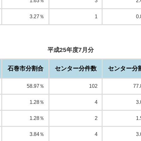
1.63％
3
2
3.27％
1
0
平成25年度7月分
石巻市分割合
センター分件数
センター分
58.97％
102
77
1.28％
4
3
1.28％
2
1
3.84％
4
3