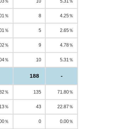
.03％
10
5.31％
.01％
8
4.25％
.01％
5
2.65％
.02％
9
4.78％
.04％
10
5.31％
188
-
.82％
135
71.80％
.13％
43
22.87％
.00％
0
0.00％