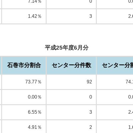
7.14％
0
0
1.42％
3
2
平成25年度6月分
石巻市分割合
センター分件数
センター分
73.77％
92
74
0.00％
0
0
6.55％
3
2
4.91％
2
1