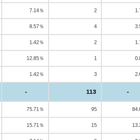
7.14％
2
1
8.57％
4
3
1.42％
2
1
12.85％
1
0
1.42％
3
2
-
113
-
75.71％
95
84
15.71％
15
13