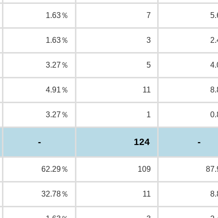
1.63％
7
5
1.63％
3
2
3.27％
5
4
4.91％
11
8
3.27％
1
0
-
124
-
62.29％
109
87
32.78％
11
8