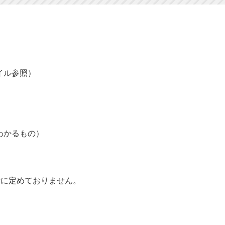
イル参照）
わかるもの）
）
特に定めておりません。