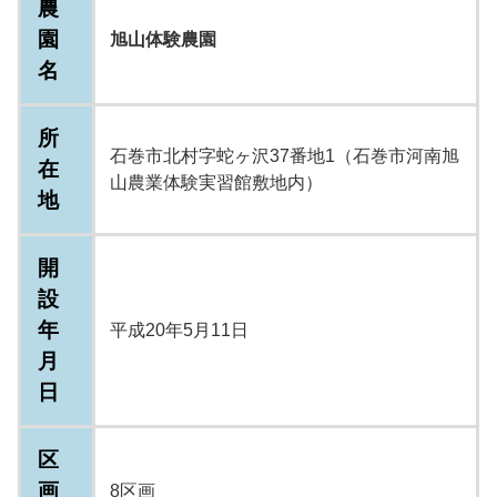
農
園
旭山体験農園
名
所
石巻市北村字蛇ヶ沢37番地1（石巻市河南旭
在
山農業体験実習館敷地内）
地
開
設
年
平成20年5月11日
月
日
区
画
8区画