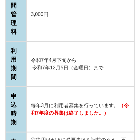
間
管
3,000円
理
料
利
用
令和7年4月下旬から
期
令和7年12月5日（金曜日）まで
間
申
込
毎年3月に利用者募集を行っています。
（令
時
和7年度の募集は終了しました。）
期
往復用はがきに必要事項を記載のうえ、石