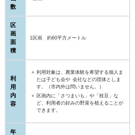
数
区
画
1区画 約60平方メートル
面
積
利用対象は、農業体験を希望する個人ま
利
たは子ども会や 会社などの団体としま
用
す。（市内外は問いません。）
内
区画内に「さつまいも」や「枝豆」な
ど、利用者の好みの野菜を植えることが
容
できます。
年