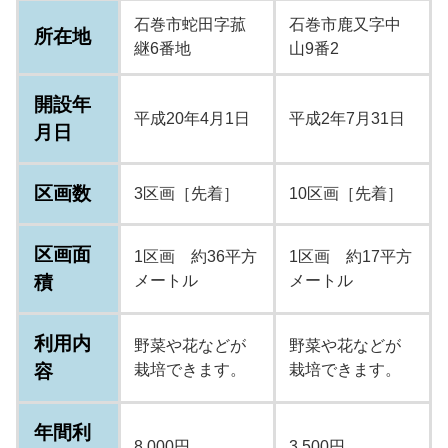
石巻市蛇田字菰
石巻市鹿又字中
所在地
継6番地
山9番2
開設年
平成20年4月1日
平成2年7月31日
月日
区画数
3区画［先着］
10区画［先着］
区画面
1区画 約36平方
1区画 約17平方
積
メートル
メートル
利用内
野菜や花などが
野菜や花などが
容
栽培できます。
栽培できます。
年間利
8,000円
3,500円