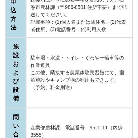
申
巻市農林課（〒986-8501 住所不要）まで郵
込
送してください。
方
記載事項：(1)個人名または団体名、(2)代表
法
者住所、(3)電話番号、(4)利用人数
施
設
駐車場・水道・トイレ・くわや一輪車等の
お
作業道具
よ
この他、隣接する農業体験実習館にて、宿
泊施設やキャンプ場の利用もできます。
び
（予約、料金別途）
設
備
問
い
産業部農林課 電話番号 95-1111（内線
合
3555）