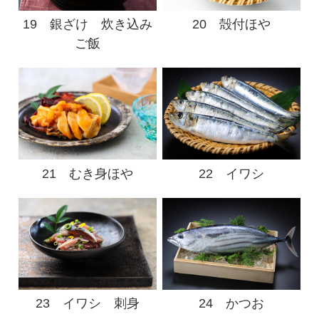
19 銀ざけ 炊き込み
20 殻付ほや
ご飯
21 むき身ほや
22 イワシ
23 イワシ 刺身
24 かつお