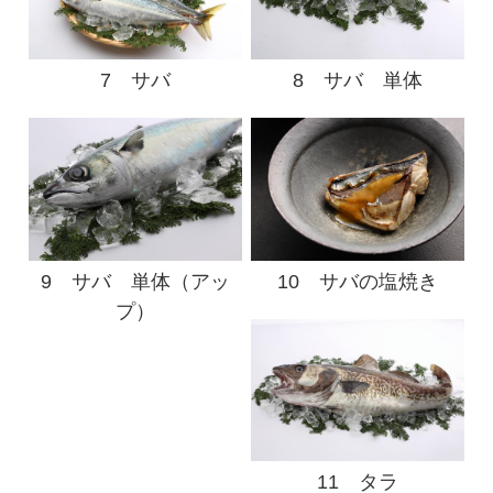
7 サバ
8 サバ 単体
9 サバ 単体（アッ
10 サバの塩焼き
プ）
11 タラ