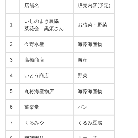
店舗名
販売内容(予定)
いしのまき農協
1
お惣菜・野菜
菜花会 黒須さん
2
今野水産
海藻海産物
3
高橋商店
海産
4
いとう商店
野菜
5
丸将海産物店
海藻海産物
6
萬楽堂
パン
7
くるみや
くるみ豆腐