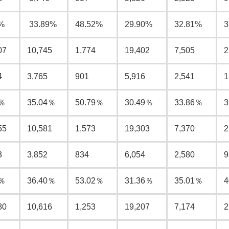
%
33.89%
48.52%
29.90%
32.81%
3
07
10,745
1,774
19,402
7,505
2
4
3,765
901
5,916
2,541
1
4％
35.04％
50.79％
30.49％
33.86％
3
55
10,581
1,573
19,303
7,370
2
3
3,852
834
6,054
2,580
9
7％
36.40％
53.02％
31.36％
35.01％
4
80
10,616
1,253
19,207
7,174
2