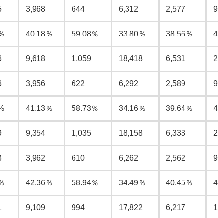
5
3,968
644
6,312
2,577
9
9％
40.18％
59.08％
33.80％
38.56％
4
6
9,618
1,059
18,418
6,531
2
6
3,956
622
6,292
2,589
9
%
41.13％
58.73％
34.16％
39.64％
4
9
9,354
1,035
18,158
6,333
2
3
3,962
610
6,262
2,562
9
9％
42.36％
58.94％
34.49％
40.45％
4
1
9,109
994
17,822
6,217
1