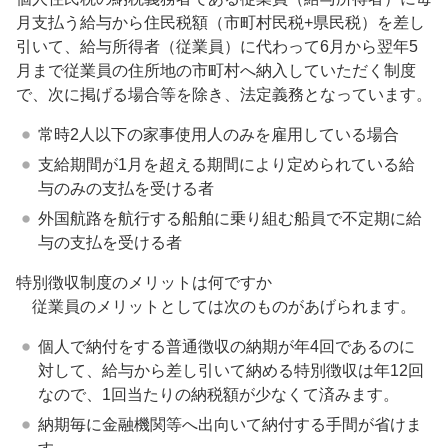
月支払う給与から住民税額（市町村民税+県民税）を差し
引いて、給与所得者（従業員）に代わって6月から翌年5
月まで従業員の住所地の市町村へ納入していただく制度
で、次に掲げる場合等を除き、法定義務となっています。
常時2人以下の家事使用人のみを雇用している場合
支給期間が1月を超える期間により定められている給
与のみの支払を受ける者
外国航路を航行する船舶に乗り組む船員で不定期に給
与の支払を受ける者
特別徴収制度のメリットは何ですか
従業員のメリットとしては次のものがあげられます。
個人で納付をする普通徴収の納期が年4回であるのに
対して、給与から差し引いて納める特別徴収は年12回
なので、1回当たりの納税額が少なくて済みます。
納期毎に金融機関等へ出向いて納付する手間が省けま