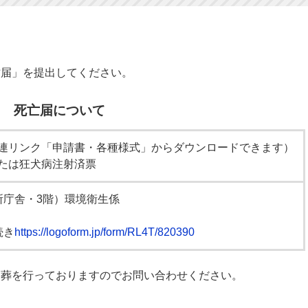
亡届」を提出してください。
死亡届について
（関連リンク「申請書・各種様式」からダウンロードできます）
札または狂犬病注射済票
所庁舎・3階）環境衛生係
続き
https://logoform.jp/form/RL4T/820390
火葬を行っておりますのでお問い合わせください。