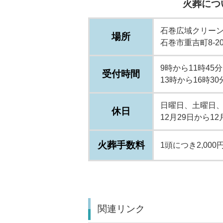
火葬につ
石巻広域クリー
場所
石巻市重吉町8-20
9時から11時45分
受付時間
13時から16時30
日曜日、土曜日
休日
12月29日から1
火葬手数料
1頭につき2,000
関連リンク