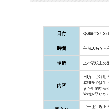
日付
令和8年2月2
時間
午前10時から
場所
道の駅硯上の
日頃、ご利用
感謝祭では生
内容
また射的や海
皆様お誘いあ
（一社）硯上