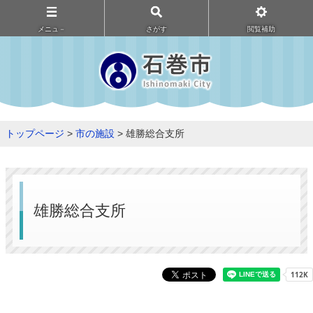
メニュ－
さがす
閲覧補助
トップページ
>
市の施設
> 雄勝総合支所
雄勝総合支所