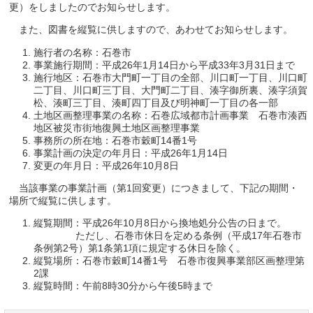
更）をしましたのでお知らせします。
また、図書を縦覧に供しますので、あわせてお知らせします。
施行者の名称：石巻市
事業施行期間：平成26年1月14日から平成33年3月31日まで
施行地区：石巻市大門町一丁目の全部、川口町一丁目、川口町
二丁目、川口町三丁目、大門町二丁目、湊字御所裏、湊字須賀
松、湊町三丁目、湊町四丁目及び明神町一丁目の各一部
土地区画整理事業の名称：石巻広域都市計画事業 石巻市湊西
地区被災市街地復興土地区画整理事業
事務所の所在地：石巻市穀町14番1号
事業計画の決定の年月日：平成26年1月14日
変更の年月日：平成26年10月8日
当該事業の事業計画（第1回変更）につきまして、下記の期間・
場所で縦覧に供します。
縦覧期間：平成26年10月8日から換地処分公告の日まで。
ただし、石巻市休日を定める条例（平成17年石巻市
条例第2号）第1条第1項に規定する休日を除く。
縦覧場所：石巻市穀町14番1号 石巻市復興事業部区画整理第
2課
縦覧時間：午前8時30分から午後5時まで