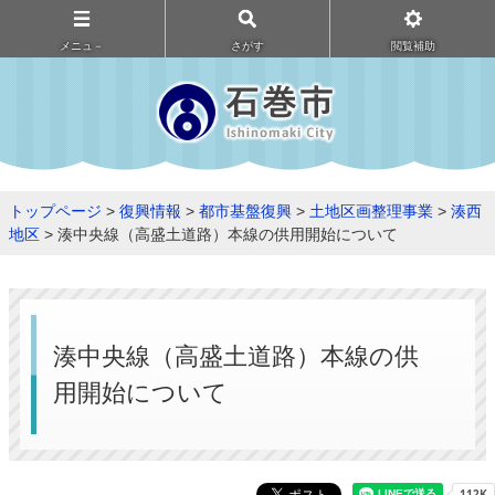
メニュ－
さがす
閲覧補助
トップページ
>
復興情報
>
都市基盤復興
>
土地区画整理事業
>
湊西
地区
> 湊中央線（高盛土道路）本線の供用開始について
湊中央線（高盛土道路）本線の供
用開始について