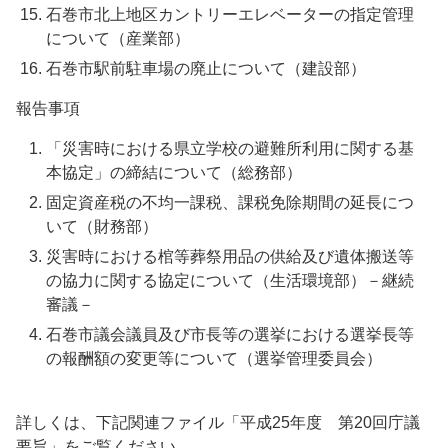
石巻市北上地区カントリーエレベーターの指定管理
について（産業部）
石巻市駅前駐車場の廃止について（建設部）
報告事項
「災害時における県立学校の避難所利用に関する基
本協定」の締結について（総務部）
固定資産税の不均一課税、課税免除期間の延長につ
いて（財務部）
災害時における棺等葬祭用品の供給及び遺体搬送等
の協力に関する協定について（生活環境部）－継続
審議－
石巻市議会議員及び市長等の選挙における選挙長等
の報酬額の変更等について（選挙管理委員会）
詳しくは、下記関連ファイル「平成25年度 第20回庁議
要旨」をご覧ください。