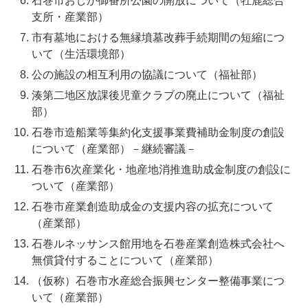
石巻市おしか御番所公園の開放について（牡鹿総合
支所・産業部）
市有墓地における無縁墳墓改葬手続期間の短縮につ
いて（生活環境部）
公の施設の相互利用の協議について（福祉部）
湊第二地区放課後児童クラブの廃止について（福祉
部）
石巻市造船業等集約化支援事業費補助金制度の創設
について（産業部）－継続審議－
石巻市6次産業化・地産地消推進助成金制度の創設に
ついて（産業部）
石巻市産業創造助成金の支援内容の拡充について
（産業部）
石巻ルネッサンス館用地を石巻産業創造株式会社へ
無償貸付することについて（産業部）
（仮称）石巻市水産総合振興センター整備事業につ
いて（産業部）