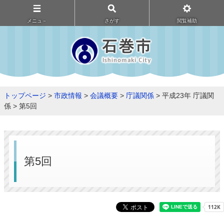
メニュ－
さがす
閲覧補助
トップページ
>
市政情報
>
会議概要
>
庁議関係
> 平成23年 庁議関
係 > 第5回
第5回