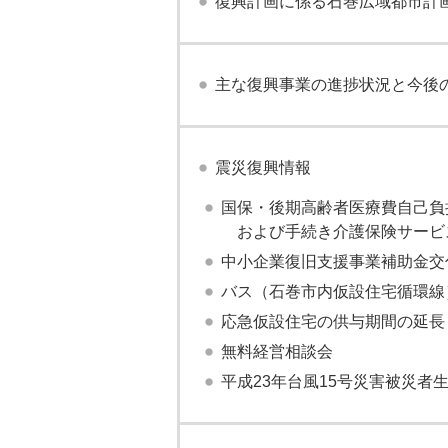
復興計画に係る石巻広域都市計
主な復興事業の進捗状況と今後
震災復興情報
国保・後期高齢者医療費自己負
および手続き介護保険サービ
中小企業復旧支援事業補助金交
バス（石巻市内仮設住宅循環線
応急仮設住宅の供与期間の延長
無料経営相談会
平成23年台風15号災害被災者