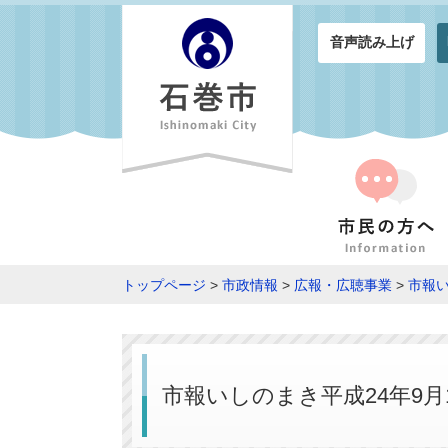
音声読み上げ
トップページ
>
市政情報
>
広報・広聴事業
>
市報
市報いしのまき平成24年9月