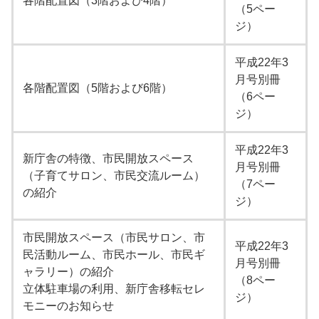
各階配置図（3階および4階）
（5ペー
ジ）
平成22年3
月号別冊
各階配置図（5階および6階）
（6ペー
ジ）
平成22年3
新庁舎の特徴、市民開放スペース
月号別冊
（子育てサロン、市民交流ルーム）
（7ペー
の紹介
ジ）
市民開放スペース（市民サロン、市
平成22年3
民活動ルーム、市民ホール、市民ギ
月号別冊
ャラリー）の紹介
（8ペー
立体駐車場の利用、新庁舎移転セレ
ジ）
モニーのお知らせ