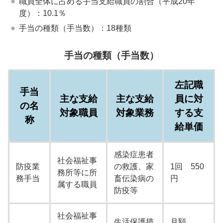
職員全体に占める手当支給職員の割合（平成20年
度）：10.1％
手当の種類（手当数）：18種類
手当の種類（手当数）
左記職
手当
主な支給
主な支給
員に対
の名
対象職員
対象業務
する支
称
給単価
感染症患者
社会福祉事
防疫業
の救護、家
1回 550
務所等に所
務手当
畜伝染病の
円
属する職員
防疫等
社会福祉事
生活保護措
月額