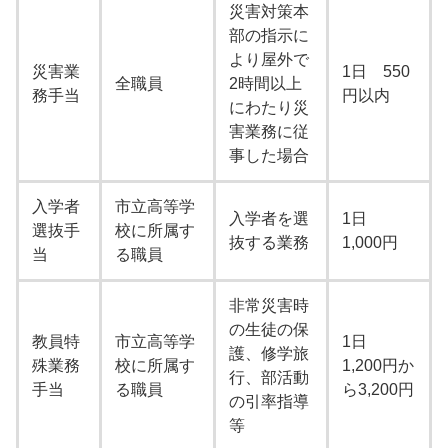
災害対策本
部の指示に
より屋外で
災害業
1日 550
全職員
2時間以上
務手当
円以内
にわたり災
害業務に従
事した場合
入学者
市立高等学
入学者を選
1日
選抜手
校に所属す
抜する業務
1,000円
当
る職員
非常災害時
の生徒の保
教員特
市立高等学
1日
護、修学旅
殊業務
校に所属す
1,200円か
行、部活動
手当
る職員
ら3,200円
の引率指導
等