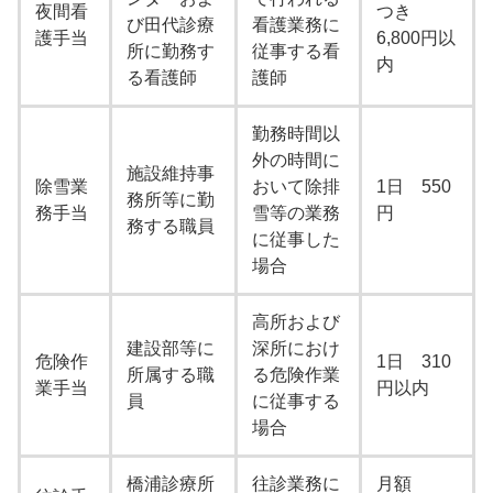
夜間看
つき
び田代診療
看護業務に
護手当
6,800円以
所に勤務す
従事する看
内
る看護師
護師
勤務時間以
外の時間に
施設維持事
除雪業
おいて除排
1日 550
務所等に勤
務手当
雪等の業務
円
務する職員
に従事した
場合
高所および
建設部等に
深所におけ
危険作
1日 310
所属する職
る危険作業
業手当
円以内
員
に従事する
場合
橋浦診療所
往診業務に
月額