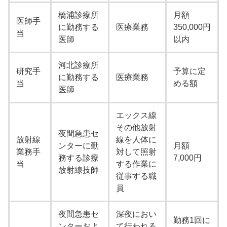
橋浦診療所
月額
医師手
に勤務する
医療業務
350,000円
当
医師
以内
河北診療所
研究手
予算に定
に勤務する
医療業務
当
める額
医師
エックス線
その他放射
夜間急患セ
放射線
線を人体に
ンターに勤
月額
業務手
対して照射
務する診療
7,000円
当
する作業に
放射線技師
従事する職
員
夜間急患セ
深夜におい
勤務1回に
ンターおよ
て行われる