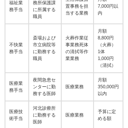
福祉業
務所保護課
置事務を担
7,000円以
務手当
に所属する
当する業務
内
職員
月額
斎場および
火葬作業従
8,800円
不快業
市立病院等
事業務死体
（火葬）
務手当
に勤務する
の清拭等作
1体
職員
業業務
1,000円
（清拭）
夜間急患セ
月額
医療業
ンターに勤
医療業務
350,000円
務手当
務する医師
以内
河北診療所
医療技
予算に定
に勤務する
医療業務
術手当
める額
医師