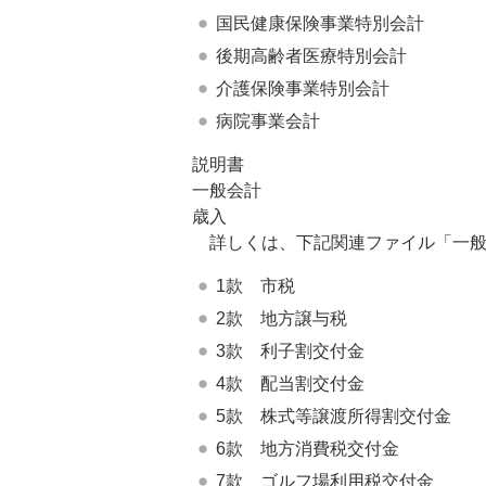
国民健康保険事業特別会計
後期高齢者医療特別会計
介護保険事業特別会計
病院事業会計
説明書
一般会計
歳入
詳しくは、下記関連ファイル「一般
1款 市税
2款 地方譲与税
3款 利子割交付金
4款 配当割交付金
5款 株式等譲渡所得割交付金
6款 地方消費税交付金
7款 ゴルフ場利用税交付金