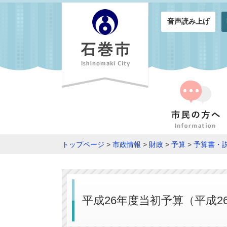
音声読み上げ
トップページ
>
市政情報
>
財政
>
予算
>
予算書・
平成26年度当初予算（平成2