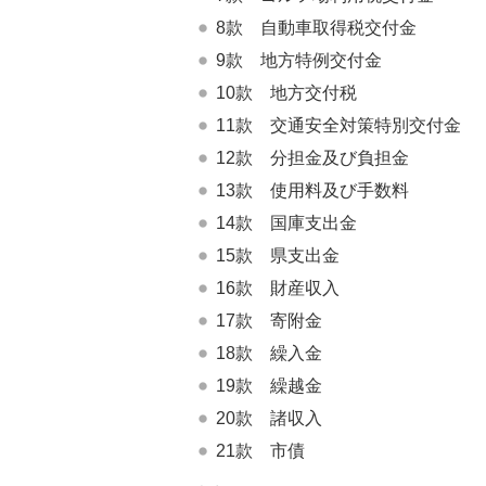
8款 自動車取得税交付金
9款 地方特例交付金
10款 地方交付税
11款 交通安全対策特別交付金
12款 分担金及び負担金
13款 使用料及び手数料
14款 国庫支出金
15款 県支出金
16款 財産収入
17款 寄附金
18款 繰入金
19款 繰越金
20款 諸収入
21款 市債