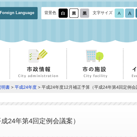
Foreign Language
背景色
文字サイズ
説明書
>
平成24年度
> 平成24年度12月補正予算（平成24年第4回定例
平成24年第4回定例会議案）