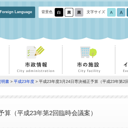
Foreign Language
背景色
文字サイズ
説明書
>
平成23年度
> 平成23年度3月24日専決補正予算（平成23年第
正予算（平成23年第2回臨時会議案）