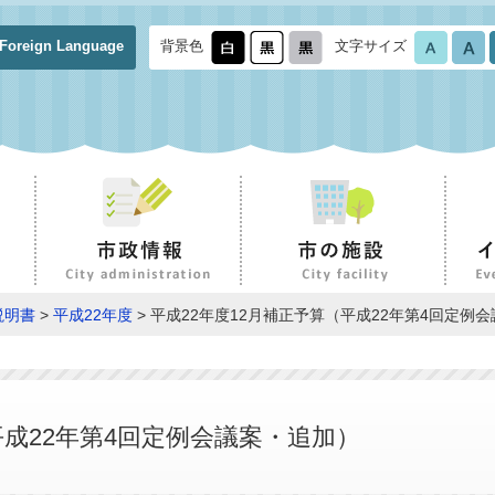
Foreign Language
背景色
文字サイズ
説明書
>
平成22年度
> 平成22年度12月補正予算（平成22年第4回定例
平成22年第4回定例会議案・追加）