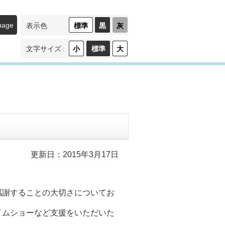
uage
標準
黒
灰
表示色
（ハ
（ロ
イ
ー
コ
コ
小
標準
大
文字サイズ
ン
ン
ト
ト
ラ
ラ
ス
ス
ト）
ト）
更新日：2015年3月17日
謝することの大切さについてお
ムショーなど支援をいただいた