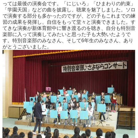
っては最後の演奏会です。「にじいろ」「ひまわりの約束」
「学園天国」などの曲を披露し、聴衆を魅了しました。ソロ
で演奏する部分も多かったのですが、どの子もこれまでの練
習の成果を発揮し、自信をもって堂々と演奏できました。す
てきな演奏が新体育館中に響き渡るのを聴き、自分も特別音
楽部に入って演奏してみたいと思った子も大勢いたようで
す。特別音楽部のみなさん、そして6年生のみなさん、あり
がとうございました。