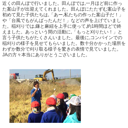
近くの田んぼで行いました。田んぼでは,一月ほど前に作っ
た案山子が出迎えてくれました。田んぼにたたずむ案山子を
初めて見た子供たちは,「あー,私たちの作った案山子だ！」
や「台風でもがんばったんだ！」などの声を上げていまし
た。稲刈りでは,鎌と麻紐を上手に使って,約1時間ほどで終
えました。あっという間の活動に,「もっと刈りたい！」と
言う子供たちがたくさんいました。最後に,コンバインでの
稲刈りの様子を見せてもらいました。数十分かかった場所を
わずか数分で刈り取る様子を驚きの表情で見ていました。
JAの方々本当にありがとうございました。