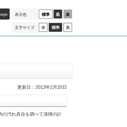
uage
標準
黒
灰
表示色
（ハ
（ロ
イ
ー
コ
コ
小
標準
大
文字サイズ
ン
ン
ト
ト
ラ
ラ
ス
ス
ト）
ト）
更新日：2013年2月20日
内の汚れ具合を調べて清掃の計