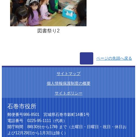
図書祭り2
ページの先頭へ戻る
サイトマップ
│
個人情報保護制度の概要
│
サイトポリシー
石巻市役所
郵便番号986-8501 宮城県石巻市穀町14番1号
電話番号 0225-95-1111（代表）
開庁時間 8時30分から17時 まで（土曜日・日曜日・祝日・休日お
よび12月29日から1月3日は除く）