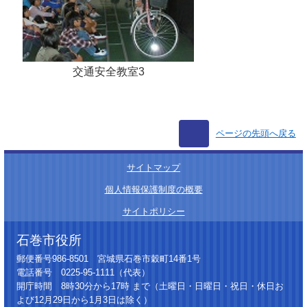
交通安全教室3
ページの先頭へ戻る
サイトマップ
│
個人情報保護制度の概要
│
サイトポリシー
石巻市役所
郵便番号986-8501 宮城県石巻市穀町14番1号
電話番号 0225-95-1111（代表）
開庁時間 8時30分から17時 まで（土曜日・日曜日・祝日・休日お
よび12月29日から1月3日は除く）