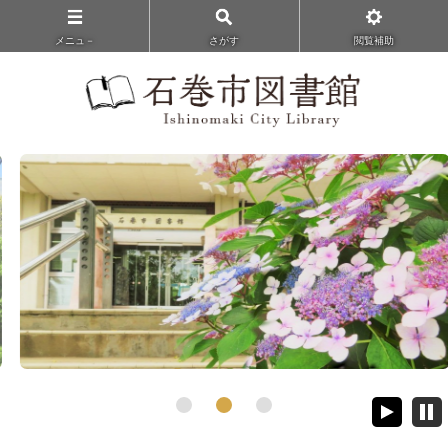
メニュ－
さがす
閲覧補助
1
2
3