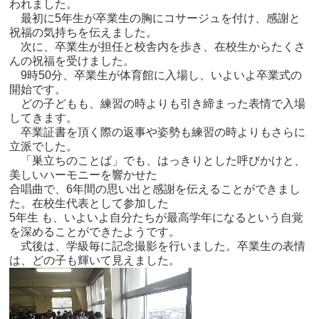
われました。
最初に5年生が卒業生の胸にコサージュを付け、感謝と
祝福の気持ちを伝えました。
次に、卒業生が担任と校舎内を歩き、在校生からたくさ
んの祝福を受けました。
9時50分、卒業生が体育館に入場し、いよいよ卒業式の
開始です。
どの子どもも、練習の時よりも引き締まった表情で入場
してきます。
卒業証書を頂く際の返事や姿勢も練習の時よりもさらに
立派でした。
「巣立ちのことば」でも、はっきりとした呼びかけと、
美しいハーモニーを響かせた
合唱曲で、6年間の思い出と感謝を伝えることができまし
た。在校生代表として参加した
5年生 も、いよいよ自分たちが最高学年になるという自覚
を深めることができたようです。
式後は、学級毎に記念撮影を行いました。卒業生の表情
は、どの子も輝いて見えました。