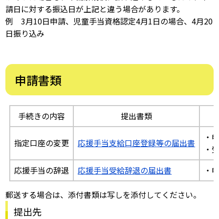
請日に対する振込日が上記と違う場合があります。
例 3月10日申請、児童手当資格認定4月1日の場合、4月20
日振り込み
申請書類
手続きの内容
提出書類
・
指定口座の変更
応援手当支給口座登録等の届出書
・
応援手当の辞退
応援手当受給辞退の届出書
・
郵送する場合は、添付書類は写しを添付してください。
提出先