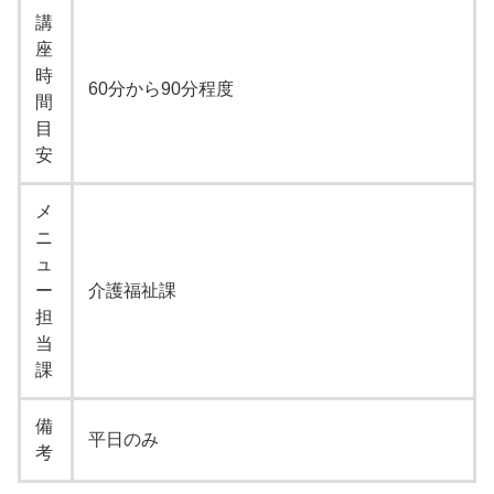
講
座
時
60分から90分程度
間
目
安
メ
ニ
ュ
ー
介護福祉課
担
当
課
備
平日のみ
考