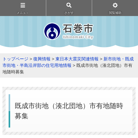
メニュ－
さがす
閲覧補助
トップページ
>
復興情報
>
東日本大震災関連情報
>
新市街地・既成
市街地・半島沿岸部の住宅用地情報
> 既成市街地（湊北団地）市有
地随時募集
既成市街地（湊北団地）市有地随時
募集