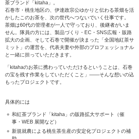
茶ブランド「kitaha」。
石巻市・桃生地区の、伊達政宗公ゆかりと伝わる茶畑を活
かしたこのお茶を、次の世代へつないでいく仕事です。
茶畑は60代の管理者が一人で守っており、後継者がいま
せん。隊員の方には、製品づくり・EC・SNS広報・販路
拡大の企画、そして石巻で開催が決まった「全国地紅茶サ
ミット」の運営を、代表夫妻や外部のプロフェッショナル
と一緒に担っていただきます。
「kitahaのお茶に携わっていただけるということは、石巻
の宝を残す作業をしていただくこと」――そんな想いの込
もったプロジェクトです。
具体的には
和紅茶ブランド「kitaha」の販路拡大サポート（催
事・WEB 展開など）
新規就農による桃生茶生産の安定化プロジェクトの補
助